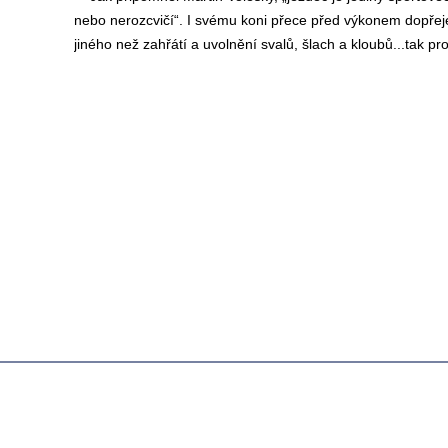
nebo nerozcvičí“. I svému koni přece před výkonem dopřej
jiného než zahřátí a uvolnění svalů, šlach a kloubů...tak pr
Úvodní strá