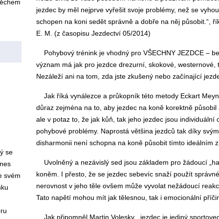
pěchem
jezdec by měl nejprve vyřešit svoje problémy, než se vyho
schopen na koni sedět správně a dobře na něj působit.“, ří
E. M. (z časopisu Jezdectví 05/2014)
Pohybový trénink je vhodný pro VŠECHNY JEZDCE – bez o
význam má jak pro jezdce drezurní, skokové, westernové, tak 
Nezáleží ani na tom, zda jste zkušený nebo začínající jezd
Jak říká vynálezce a průkopník této metody Eckart Meyner
důraz zejména na to, aby jezdec na koně korektně působil
ale v potaz to, že jak kůň, tak jeho jezdec jsou individuáln
pohybové problémy. Naprostá většina jezdců tak díky svý
disharmonii není schopna na koně působit tímto ideálním
rý se
Uvolněný a nezávislý sed jsou základem pro žádoucí „ha
dnes
koněm. I přesto, že se jezdec sebevíc snaží použít správ
ve svém
nerovnost v jeho těle ovšem může vyvolat nežádoucí reakci
nku
Tato napětí mohou mít jak tělesnou, tak i emocionální příči
éru
Jak připomněl Martin Volesky, „jezdec je jediný sportov