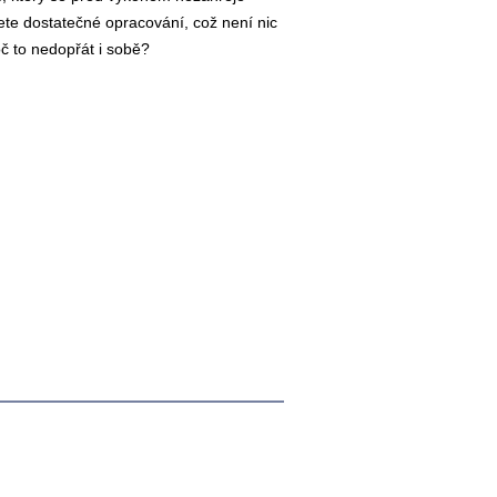
ete dostatečné opracování, což není nic
oč to nedopřát i sobě?
nka
Tisk
Mapa stránek
RSS