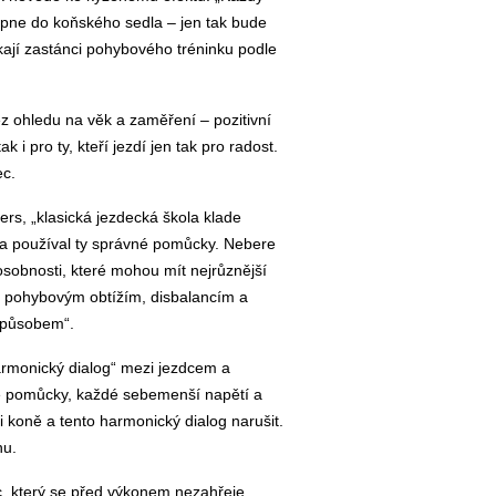
upne do koňského sedla – jen tak bude
kají zastánci pohybového tréninku podle
hledu na věk a zaměření – pozitivní
i pro ty, kteří jezdí jen tak pro radost.
ec.
s, „klasická jezdecká škola klade
 a používal ty správné pomůcky. Nebere
í osobnosti, které mohou mít nejrůznější
m pohybovým obtížím, disbalancím a
 způsobem“.
rmonický dialog“ mezi jezdcem a
né pomůcky, každé sebemenší napětí a
 koně a tento harmonický dialog narušit.
nu.
ec, který se před výkonem nezahřeje