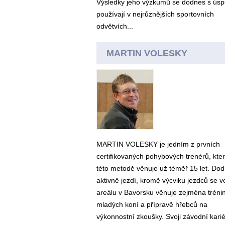
Výsledky jeho výzkumů se dodnes s ús
používají v nejrůznějších sportovních
odvětvích...
MARTIN VOLESKY
MARTIN VOLESKY je jedním z prvních
certifikovaných pohybových trenérů, kte
této metodě věnuje už téměř 15 let. Do
aktivně jezdí, kromě výcviku jezdců se 
areálu v Bavorsku věnuje zejména tréni
mladých koní a přípravě hřebců na
výkonnostní zkoušky. Svoji závodní kari