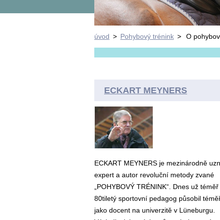
úvod
>
Pohybový trénink
>
O pohybov
ECKART MEYNERS
ECKART MEYNERS je mezinárodně uz
expert a autor revoluční metody zvané
„POHYBOVÝ TRÉNINK“. Dnes už téměř
80tiletý sportovní pedagog působil téměř
jako docent na univerzitě v Lüneburgu.