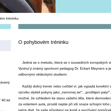
ém tréninku
O pohybovém tréninku
J
edná se o metodu, která se v sousedních evropských stá
Vyvinul ji známý sportovní pedagog Dr. Eckart Meyners a j
odbornými vědeckými studiemi.
návaný
Každý dobrý trenér nebo cvičitel ví, jak vypadá korektní s
výcviku slyšeli pokyny jako „narovnej se!“, „prošlápni paty!“
možné, že vzhledem ke stavu vašeho těla, které dennoden
 40 let
za volantem auta, prostě nejste při vší snaze schopni toho
nelze divit, že vaše působení na koně a používání pomůc