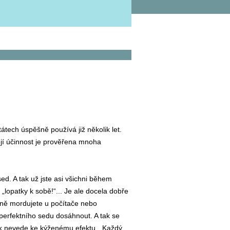
tech úspěšně používá již několik let.
ejí účinnost je prověřena mnoha
ed. A tak už jste asi všichni během
, „lopatky k sobě!“... Je ale docela dobře
ně mordujete u počítače nebo
 perfektního sedu dosáhnout. A tak se
ek nevede ke kýženému efektu. „Každý