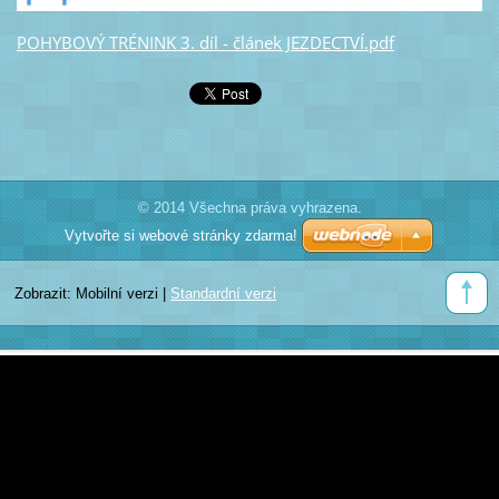
POHYBOVÝ TRÉNINK 3. díl - článek JEZDECTVÍ.pdf
© 2014 Všechna práva vyhrazena.
Vytvořte si webové stránky zdarma!
Zobrazit:
Mobilní verzi
|
Standardní verzi