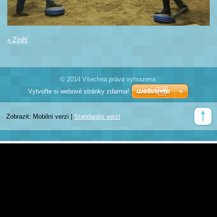
« Zpět
© 2014 Všechna práva vyhrazena.
Vytvořte si webové stránky zdarma!
Zobrazit:
Mobilní verzi
|
Standardní verzi