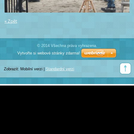
« Zpět
© 2014 Všechna práva vyhrazena.
Vytvořte si webové stránky zdarma!
Zobrazit:
Mobilní verzi
|
Standardní verzi