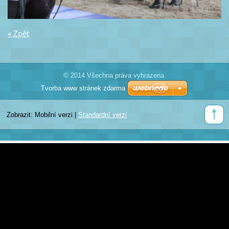
« Zpět
© 2014 Všechna práva vyhrazena.
Tvorba www stránek zdarma
Zobrazit:
Mobilní verzi
|
Standardní verzi